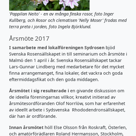
'Pappilan Neito' - en av många finska rosor, foto Inger
Kullberg, och Rosor och clematisen 'Nelly Moser' frodas med
terra preta i jorden, foto Ingela Björklund.
Årsmöte 2017
I samarbete med lokalföreningen Sydrosen
bjöd
Svenska Rosensällskapet in till seminarium och årsmöte i
Malmö den 1 april i år. Svenska Rosensällskapet tackar
Lars-Gunnar Lindberg med medarbetare för det mycket
finna arrangemanget, fina lokaler, det vackra och goda
eftermiddagsfikat och den goda middagen.
Årsmötet i sig resulterade i
en givande diskussion om
de ideella föreningarnas villkor, kreativt initierad av
årsmötesordföranden Olof Norrlöw, som har erfarenhet
av ideellt arbete i Sydsvenska Rhododendronsällskapet,
där han är ordförande.
Innan årsmötet
höll Else Olsson från Roskraft, Österlen,
och amatörförädlaren Roland Hermansson, Stockholm,