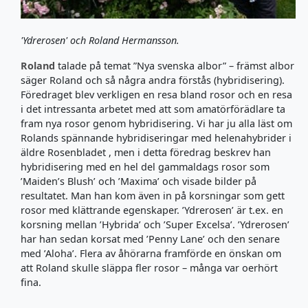
'Ydrerosen' och Roland Hermansson.
Roland
talade på temat ”Nya svenska albor” – främst albor
säger Roland och så några andra förstås (hybridisering).
Föredraget blev verkligen en resa bland rosor och en resa
i det intressanta arbetet med att som amatörförädlare ta
fram nya rosor genom hybridisering. Vi har ju alla läst om
Rolands spännande hybridiseringar med helenahybrider i
äldre Rosenbladet , men i detta föredrag beskrev han
hybridisering med en hel del gammaldags rosor som
’Maiden’s Blush’ och ’Maxima’ och visade bilder på
resultatet. Man han kom även in på korsningar som gett
rosor med klättrande egenskaper. ’Ydrerosen’ är t.ex. en
korsning mellan ’Hybrida’ och ’Super Excelsa’. ’Ydrerosen’
har han sedan korsat med ’Penny Lane’ och den senare
med ’Aloha’. Flera av åhörarna framförde en önskan om
att Roland skulle släppa fler rosor – många var oerhört
fina.