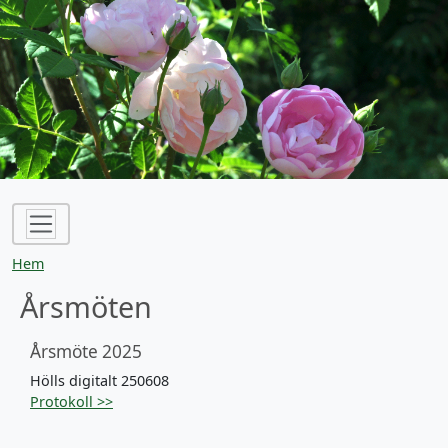
Hoppa till huvudinnehåll
Länkstig
Hem
Årsmöten
Årsmöte 2025
Hölls digitalt 250608
Protokoll >>